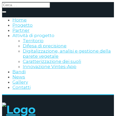
Home
Progetto
Partner
Attività di progetto
Territorio
Difesa di precisione
Digitalizzazione, analisi e gestione della
parete vegetale
Caratterizzazione dei suoli
Innovazione Vintes-App
Bandi
News
Gallery
Contatti