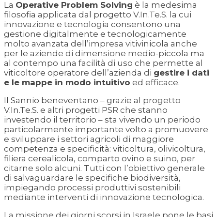
La
Operative Problem Solving
è la medesima
filosofia applicata dal progetto V.In.Te.S. la cui
innovazione e tecnologia consentono una
gestione digitalmente e tecnologicamente
molto avanzata dell’impresa vitivinicola anche
per le aziende di dimensione medio-piccola ma
al contempo una facilità di uso che permette al
viticoltore operatore dell’azienda di
gestire i dati
e le mappe in modo intuitivo
ed efficace.
Il Sannio beneventano – grazie al progetto
V.In.Te.S. e altri progetti PSR che stanno
investendo il territorio – sta vivendo un periodo
particolarmente importante volto a promuovere
e sviluppare i settori agricoli di maggiore
competenza e specificità: viticoltura, olivicoltura,
filiera cerealicola, comparto ovino e suino, per
citarne solo alcuni. Tutti con l’obiettivo generale
di salvaguardare le specifiche biodiversità,
impiegando processi produttivi sostenibili
mediante interventi di innovazione tecnologica.
La missione dei giorni scorsi in Israele pone le basi